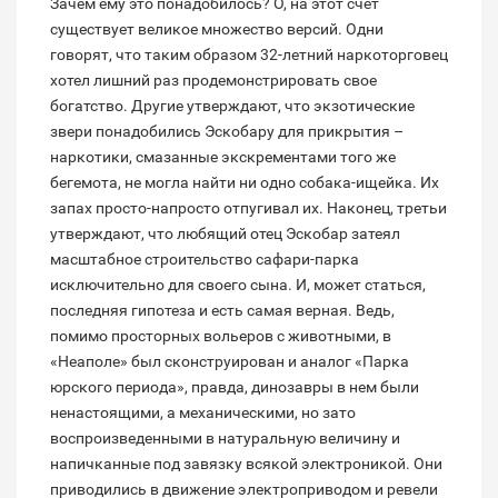
Зачем ему это понадобилось? О, на этот счет
существует великое множество версий. Одни
говорят, что таким образом 32-летний наркоторговец
хотел лишний раз продемонстрировать свое
богатство. Другие утверждают, что экзотические
звери понадобились Эскобару для прикрытия –
наркотики, смазанные экскрементами того же
бегемота, не могла найти ни одно собака-ищейка. Их
запах просто-напросто отпугивал их. Наконец, третьи
утверждают, что любящий отец Эскобар затеял
масштабное строительство сафари-парка
исключительно для своего сына. И, может статься,
последняя гипотеза и есть самая верная. Ведь,
помимо просторных вольеров с животными, в
«Неаполе» был сконструирован и аналог «Парка
юрского периода», правда, динозавры в нем были
ненастоящими, а механическими, но зато
воспроизведенными в натуральную величину и
напичканные под завязку всякой электроникой. Они
приводились в движение электроприводом и ревели