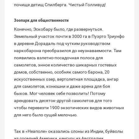
почище детищ Спилберга. Чистый Голливуд!
Зоопарк для общественности
Конечно, Эскобару было, где развернуться.
Земельный участок почти в 3000 га в Пуэрто Триунфо
в деревне Дорадаль под чутким руководством
наркобарона преобразился до неузнаваемости. Там
появились взлетно-посадочная полоса для
самолетов, энное количество шикарных гостевых
домов, собственно, особняк самого барона, 20
искусственных озер, вертолетная площадка, ангар
для самолетов, конюшни и даже арена для боя
быков. Мог человек себе позволить! Потому
арендовать десяток-другой самолетов для того
чтобы перевезти 1900 экзотических видов животных
для него было сущей мелочью.
Так в «Неаполе» оказались слоны из Индии, буйволы
из соседней Америки, кенгуру из Австралии,